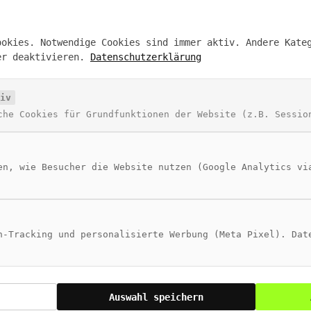
ookies. Notwendige Cookies sind immer aktiv. Andere Kate
er deaktivieren.
Datenschutzerklärung
NAVIGATION
T
Blog
SE
iv
Über Živan
SE
che Cookies für Grundfunktionen der Website (z.B. Sessio
Beratung
AI
Digitales Wiki
MC
en, wie Besucher die Website nutzen (Google Analytics vi
n-Tracking und personalisierte Werbung (Meta Pixel). Dat
Auswahl speichern