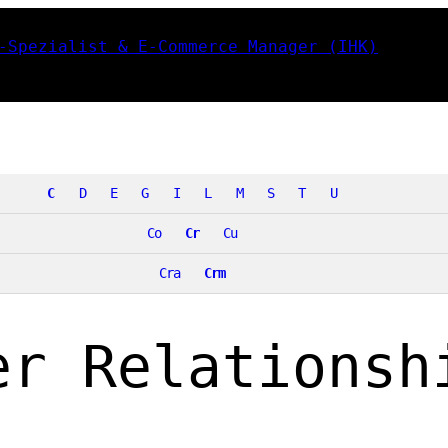
C
D
E
G
I
L
M
S
T
U
Co
Cr
Cu
Cra
Crm
er Relationsh