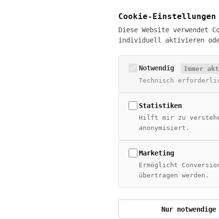
Cookie-Einstellungen
Diese Website verwendet C
individuell aktivieren od
Živan Tešić
Digital Sales Experte · KI-Businessanalyst (IHK)
Notwendig
Immer akt
· E-Commerce Manager (IHK)
Technisch erforderli
19+ Jahre Erfahrung · Deutschlandweit remote
Statistiken
hello@zivantesic.com
Hilft mir zu versteh
anonymisiert.
Marketing
Ermöglicht Conversio
© 2026 Živan Tešić – Alle Rechte vorbehalten
übertragen werden.
Nur notwendige