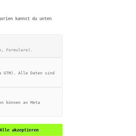
gorien kannst du unten
HEMEN
O Guide
O + CRM
n, Formulare).
 Overviews
P Server
a GTM). Alle Daten sind
en können an Meta
Impressum
·
Datenschutz
·
LinkedIn
Alle akzeptieren