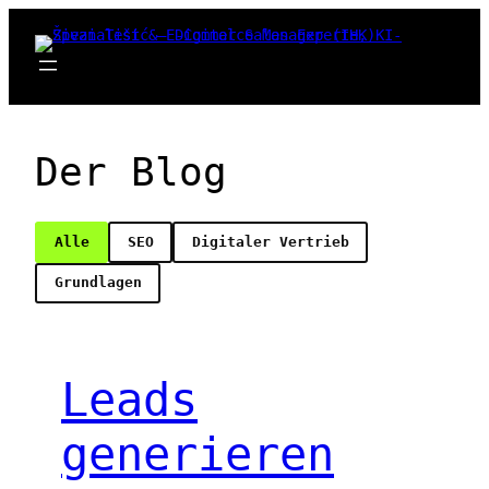
Zum
Inhalt
springen
Der Blog
Alle
SEO
Digitaler Vertrieb
Grundlagen
Leads
generieren