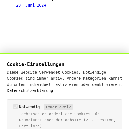
29. Juni 2024
Živan Tešić
Cookie-Einstellungen
Digital Sales Experte · KI-Businessanalyst (IHK)
Diese Website verwendet Cookies. Notwendige
· E-Commerce Manager (IHK)
Cookies sind immer aktiv. Andere Kategorien kannst
19+ Jahre Erfahrung · Deutschlandweit remote
du unten individuell aktivieren oder deaktivieren.
Datenschutzerklärung
hello@zivantesic.com
NAVIGATION
Notwendig
Immer aktiv
Technisch erforderliche Cookies für
Blog
Grundfunktionen der Website (z.B. Session,
Über Živan
Formulare).