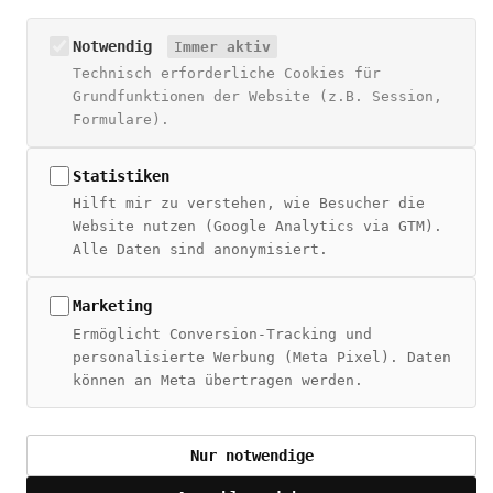
SEO Guide
SEO + CRM
Notwendig
Immer aktiv
AI Overviews
Technisch erforderliche Cookies für
MCP Server
Grundfunktionen der Website (z.B. Session,
Formulare).
Statistiken
© 2026 Živan Tešić – Alle Rechte vorbehalten
Hilft mir zu verstehen, wie Besucher die
Website nutzen (Google Analytics via GTM).
Impressum
·
Datenschutz
·
LinkedIn
Alle Daten sind anonymisiert.
Marketing
Ermöglicht Conversion-Tracking und
personalisierte Werbung (Meta Pixel). Daten
können an Meta übertragen werden.
Nur notwendige