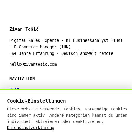
Živan Tešić
Digital Sales Experte · KI-Businessanalyst (IHK)
· E-Commerce Manager (IHK)
19+ Jahre Erfahrung · Deutschlandweit remote
hello@zivantesic.com
NAVIGATION
Blog
Über Živan
Cookie-Einstellungen
Beratung
Digitales Wiki
Diese Website verwendet Cookies. Notwendige Cookies
sind immer aktiv. Andere Kategorien kannst du unten
individuell aktivieren oder deaktivieren.
THEMEN
Datenschutzerklärung