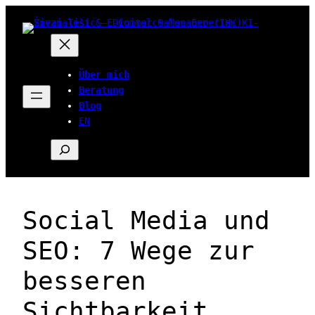
Zum
Inhalt
springen
Über mich
Beratung
Blog
EN
Suchen
Social Media und
SEO: 7 Wege zur
besseren
Sichtbarkeit