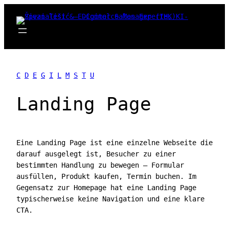
Zum
Inhalt
springen
C
D
E
G
I
L
M
S
T
U
Landing Page
Eine Landing Page ist eine einzelne Webseite die
darauf ausgelegt ist, Besucher zu einer
bestimmten Handlung zu bewegen — Formular
ausfüllen, Produkt kaufen, Termin buchen. Im
Gegensatz zur Homepage hat eine Landing Page
typischerweise keine Navigation und eine klare
CTA.