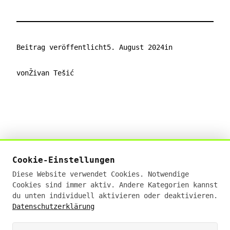
Beitrag veröffentlicht
5. August 2024
in
von
Živan Tešić
Živan Tešić
Cookie-Einstellungen
Digital Sales Experte · KI-Businessanalyst (IHK)
Diese Website verwendet Cookies. Notwendige
· E-Commerce Manager (IHK)
Cookies sind immer aktiv. Andere Kategorien kannst
19+ Jahre Erfahrung · Deutschlandweit remote
du unten individuell aktivieren oder deaktivieren.
Datenschutzerklärung
hello@zivantesic.com