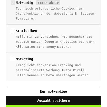
NAVIGATION
Notwendig
Immer aktiv
Technisch erforderliche Cookies für
Blog
Grundfunktionen der Website (z.B. Session,
Über Živan
Formulare).
Beratung
Digitales Wiki
Statistiken
Hilft mir zu verstehen, wie Besucher die
THEMEN
Website nutzen (Google Analytics via GTM).
Alle Daten sind anonymisiert.
SEO Guide
SEO + CRM
AI Overviews
Marketing
MCP Server
Ermöglicht Conversion-Tracking und
personalisierte Werbung (Meta Pixel).
Daten können an Meta übertragen werden.
© 2026 Živan Tešić – Alle Rechte vorbehalten
Nur notwendige
Impressum
·
Datenschutz
·
LinkedIn
Auswahl speichern