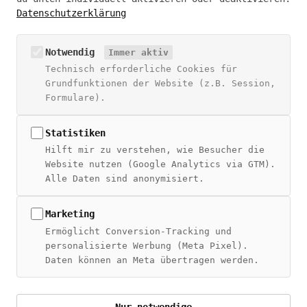
Datenschutzerklärung
hello@zivantesic.com
NAVIGATION
Notwendig
Immer aktiv
Technisch erforderliche Cookies für
Blog
Grundfunktionen der Website (z.B. Session,
Über Živan
Formulare).
Beratung
Digitales Wiki
Statistiken
Hilft mir zu verstehen, wie Besucher die
THEMEN
Website nutzen (Google Analytics via GTM).
Alle Daten sind anonymisiert.
SEO Guide
SEO + CRM
AI Overviews
Marketing
MCP Server
Ermöglicht Conversion-Tracking und
personalisierte Werbung (Meta Pixel).
Daten können an Meta übertragen werden.
© 2026 Živan Tešić – Alle Rechte vorbehalten