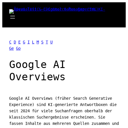
Zum
Inhalt
springen
C
D
E
G
I
L
M
S
T
U
Ge
Go
Google AI
Overviews
Google AI Overviews (früher Search Generative
Experience) sind KI-generierte Antwortboxen die
seit 2024 für viele Suchanfragen oberhalb der
klassischen Suchergebnisse erscheinen. Sie
fassen Inhalte aus mehreren Quellen zusammen und