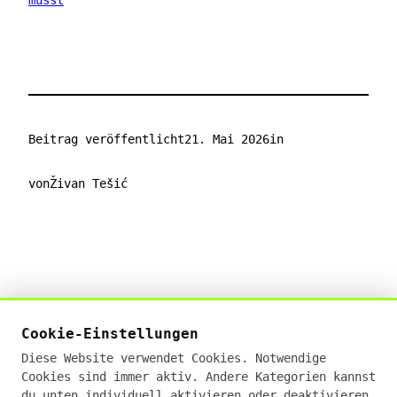
musst
Beitrag veröffentlicht
21. Mai 2026
in
von
Živan Tešić
Živan Tešić
Cookie-Einstellungen
Digital Sales Experte · KI-Businessanalyst (IHK)
Diese Website verwendet Cookies. Notwendige
· E-Commerce Manager (IHK)
Cookies sind immer aktiv. Andere Kategorien kannst
19+ Jahre Erfahrung · Deutschlandweit remote
du unten individuell aktivieren oder deaktivieren.